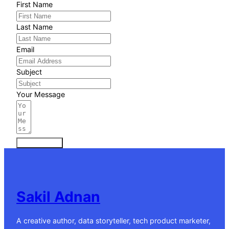
First Name
Last Name
Email
Subject
Your Message
Submit Form
Sakil Adnan
A creative author, data storyteller, tech product marketer,