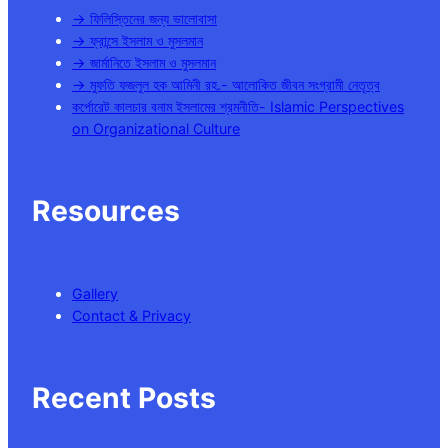
→ ফিলিস্তিনের জন্য ভালোবাসা
→ ফ্রান্সে ইসলাম ও মুসলমান
→ জার্মানিতে ইসলাম ও মুসলমান
→ মুফতি ফজলুল হক আমিনী রহ.- আলোকিত জীবন সংগ্রামী নেতৃত্ব
কর্পোরেট কালচার বনাম ইসলামের শ্রমনীতি- Islamic Perspectives
on Organizational Culture
Resources
Gallery
Contact & Privacy
Recent Posts