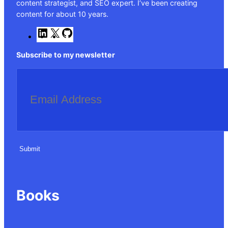
content strategist, and SEO expert. I’ve been creating
content for about 10 years.
L
X
G
i
i
n
t
Subscribe to my newsletter
k
H
e
u
d
b
I
n
Submit
Books